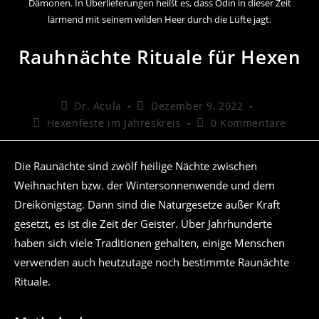
Dämonen. In Überlieferungen heißt es, dass Odin in dieser Zeit
lärmend mit seinem wilden Heer durch die Lüfte jagt.
Rauhnächte Rituale für Hexen
Beitrags-
Beitrag
Dr. Acula
Dezember 9, 2022
Autor:
veröffentlicht:
Beitrags-
Beitrags-
Hexenfeste im Jahreskreis
0 Kommentare
Kategorie:
Kommentare:
Die Raunächte sind zwölf heilige Nächte zwischen
Weihnachten bzw. der Wintersonnenwende und dem
Dreikönigstag. Dann sind die Naturgesetze außer Kraft
gesetzt, es ist die Zeit der Geister. Über Jahrhunderte
haben sich viele Traditionen gehalten, einige Menschen
verwenden auch heutzutage noch bestimmte Raunächte
Rituale.