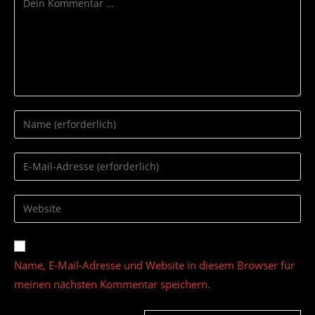
Gib
deinen
Namen
Gib
oder
deine
Benutzernamen
E-
Gib
zum
Mail-
deine
Kommentieren
Adresse
Website-
ein
zum
URL
Name, E-Mail-Adresse und Website in diesem Browser für
Kommentieren
ein
ein
meinen nächsten Kommentar speichern.
(optional)