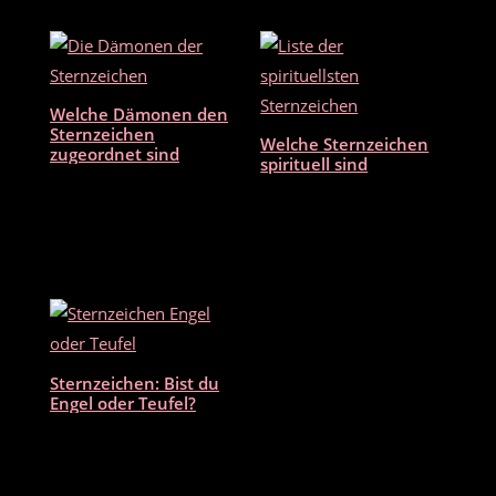
e
er
l
n
b
o
o
Welche Dämonen den
k
Sternzeichen
Welche Sternzeichen
zugeordnet sind
spirituell sind
Sternzeichen: Bist du
Engel oder Teufel?