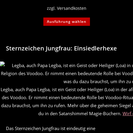
zzgl.
Versandkosten
Dieses
Ausführung wählen
Produkt
weist
mehrere
Varianten
auf.
Die
Sternzeichen Jungfrau: Einsiedlerhexe
Optionen
können
auf
der
Produktseite
gewählt
werden
Legba, auch Papa Legba, ist ein Geist oder Heiliger (Loa) in der a
des Voodoo. Er nimmt einen bedeutende Rolle bei Voodoo-Rituale
dazu brauchst, um ihn zu rufen. Mehr über die geheimen Siegel 
du in den Satanshimmel Magie-Büchern.
Wirf 
Das Sternzeichen Jungfrau ist eindeutig eine