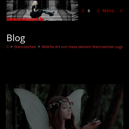
Zum
Inhalt
Menü
0
springen
Blog
>
Sternzeichen
>
Welche Art von Hexe deinem Sternzeichen zugeord