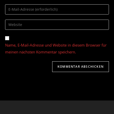
Namen
Gib
oder
deine
Benutzernamen
E-
Gib
zum
Mail-
deine
Kommentieren
Adresse
Website-
ein
zum
URL
Name, E-Mail-Adresse und Website in diesem Browser für
Kommentieren
ein
ein
meinen nächsten Kommentar speichern.
(optional)