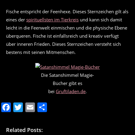
Fische entspricht der Feenhexe. Dieses Sternzeichen gilt als
eines der
spirituellsten im Tierkreis
und kann sich damit
leicht in die Feenwelt einmischen und die physische Ebene
überqueren. Fische ist einfallsreich und kreativ verfügt
über inneren Frieden. Dieses Sternzeichen versteht sich
bestens mit seinen Mitmenschen.
Die Satanshimmel Magie-
Bücher gibt es
bei
Gruftiladen.de
.
F
T
E
T
a
w
m
ei
c
itt
ai
le
Related Posts: