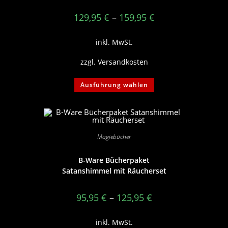
129,95
€
–
159,95
€
inkl. MwSt.
zzgl.
Versandkosten
Dieses
Ausführung wählen
Produkt
weist
mehrere
Varianten
auf.
Die
Optionen
Magiebücher
können
auf
der
Produktseite
B-Ware Bücherpaket
gewählt
Satanshimmel mit Räucherset
werden
95,95
€
–
125,95
€
inkl. MwSt.