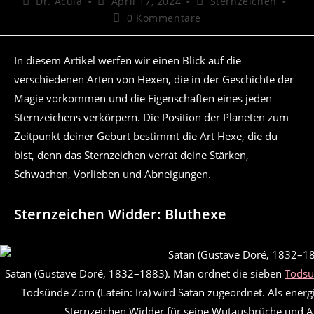
Beitrags-
Beitrag
Beitrags-
Dr. Acula
April 17, 2024
Sternzeichen
Autor:
veröffentlicht:
Kategorie:
Beitrags-
0 Kommentare
Kommentare:
In diesem Artikel werfen wir einen Blick auf die
verschiedenen Arten von Hexen, die in der Geschichte der
Magie vorkommen und die Eigenschaften eines jeden
Sternzeichens verkörpern. Die Position der Planeten zum
Zeitpunkt deiner Geburt bestimmt die Art Hexe, die du
bist, denn das Sternzeichen verrät deine Stärken,
Schwächen, Vorlieben und Abneigungen.
Sternzeichen Widder: Bluthexe
Satan (Gustave Doré, 1832–1883). Man ordnet die sieben
Tods
Todsünde Zorn (Latein: Ira) wird Satan zugeordnet. Als ener
Sternzeichen Widder für seine Wutausbrüche und A