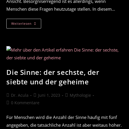
Ansicht. Besorgniserregend ist es allerdings, wenn
Menschen diese Fragen heutzutage stellen. In diesem…
5
Weiterlesen
Gründe,
Warum
Linkshänder
Böse
Sind
Die Sinne: der sechste, der
siebte und der geheime
Beitrags-
Beitrag
Beitrags-
Dr. Acula
Juni 1, 2023
Mythologie
Autor:
veröffentlicht:
Kategorie:
Beitrags-
0 Kommentare
Kommentare:
Für Menschen wird die Anzahl der Sinne häufig mit fünf
angegeben, die tatsächliche Anzahl ist aber weitaus höher.