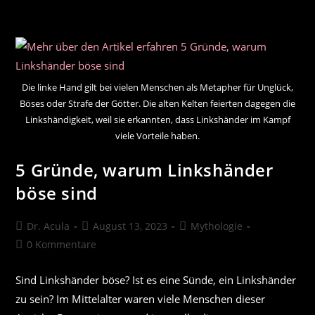
Dass
Du
Schon
Einmal
Gelebt
Hast
Die linke Hand gilt bei vielen Menschen als Metapher für Unglück,
Böses oder Strafe der Götter. Die alten Kelten feierten dagegen die
Linkshändigkeit, weil sie erkannten, dass Linkshänder im Kampf
viele Vorteile haben.
5 Gründe, warum Linkshänder
böse sind
Beitrags-
Beitrag
Beitrags-
Dr. Acula
August 13, 2023
Mythologie
Autor:
veröffentlicht:
Kategorie:
Beitrags-
0 Kommentare
Kommentare:
Sind Linkshänder böse? Ist es eine Sünde, ein Linkshänder
zu sein? Im Mittelalter waren viele Menschen dieser