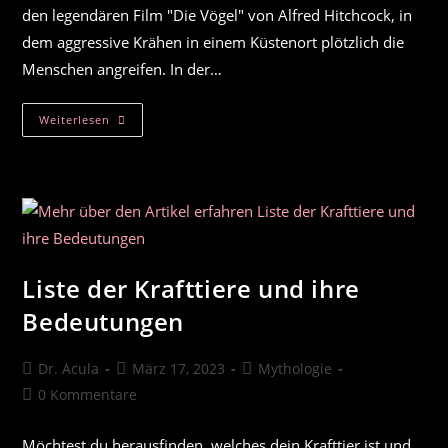
den legendären Film "Die Vögel" von Alfred Hitchcock, in
dem aggressive Krähen in einem Küstenort plötzlich die
Menschen angreifen. In der…
Krähe
Weiterlesen
Und
Rabe
Als
Krafttier
Liste der Krafttiere und ihre
Bedeutungen
Beitrags-
Beitrag
Beitrags-
Dr. Acula
März 17, 2023
Mythologie
Autor:
veröffentlicht:
Kategorie:
Beitrags-
0 Kommentare
Kommentare:
Möchtest du herausfinden, welches dein Krafttier ist und