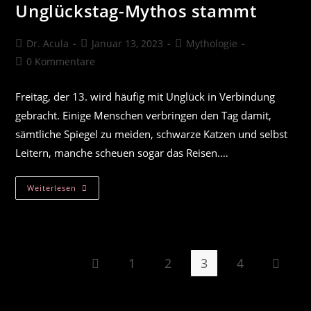
Unglückstag-Mythos stammt
Beitrags-
Beitrag
Beitrags-
Dr. Acula
Januar 13, 2023
Mythologie
Autor:
veröffentlicht:
Kategorie:
Beitrags-
0 Kommentare
Kommentare:
Freitag, der 13. wird häufig mit Unglück in Verbindung
gebracht. Einige Menschen verbringen den Tag damit,
sämtliche Spiegel zu meiden, schwarze Katzen und selbst
Leitern, manche scheuen sogar das Reisen.…
Freitag
Weiterlesen
Der
13.:
Woher
Der
Unglückstag-
Mythos
Stammt
1
2
3
4
Zur vorherigen Seite
Zur näc