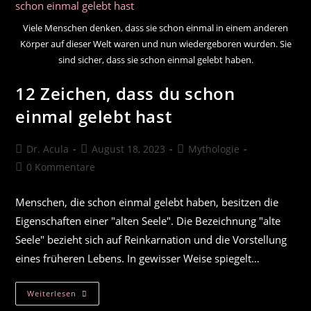
Viele Menschen denken, dass sie schon einmal in einem anderen
Körper auf dieser Welt waren und nun wiedergeboren wurden. Sie
sind sicher, dass sie schon einmal gelebt haben.
12 Zeichen, dass du schon
einmal gelebt hast
Beitrags-
Beitrag
Beitrags-
Dr. Acula
August 18, 2023
Mythologie
Autor:
veröffentlicht:
Kategorie:
Beitrags-
0 Kommentare
Kommentare:
Menschen, die schon einmal gelebt haben, besitzen die
Eigenschaften einer "alten Seele". Die Bezeichnung "alte
Seele" bezieht sich auf Reinkarnation und die Vorstellung
eines früheren Lebens. In gewisser Weise spiegelt…
12
Weiterlesen
Zeichen,