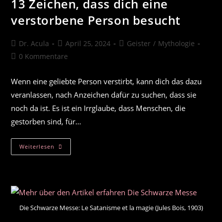
13 Zeichen, dass dich eine
verstorbene Person besucht
Beitrags-
Beitrag
Beitrags-
Dr. Acula
April 25, 2024
Geister
/
Mythologie
Autor:
veröffentlicht:
Kategorie:
Beitrags-
0 Kommentare
Kommentare:
Wenn eine geliebte Person verstirbt, kann dich das dazu
veranlassen, nach Anzeichen dafür zu suchen, dass sie
noch da ist. Es ist ein Irrglaube, dass Menschen, die
gestorben sind, für…
13
Weiterlesen
Zeichen,
Dass
Dich
Eine
Verstorbene
Person
Besucht
Die Schwarze Messe: Le Satanisme et la magie (Jules Bois, 1903)