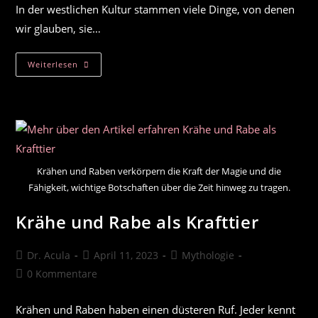
In der westlichen Kultur stammen viele Dinge, von denen
wir glauben, sie…
Die
Weiterlesen
Sinne:
Der
Sechste,
Der
Siebte
Und
Der
Geheime
Krähen und Raben verkörpern die Kraft der Magie und die
Fähigkeit, wichtige Botschaften über die Zeit hinweg zu tragen.
Krähe und Rabe als Krafttier
Beitrags-
Beitrag
Beitrags-
Dr. Acula
April 11, 2023
Mythologie
Autor:
veröffentlicht:
Kategorie:
Beitrags-
0 Kommentare
Kommentare:
Krähen und Raben haben einen düsteren Ruf. Jeder kennt