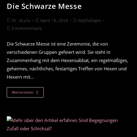
Die Schwarze Messe
Beitrags-
Beitrag
Beitrags-
Dr. Acula
April 18, 2024
Mythologie
Autor:
veröffentlicht:
Kategorie:
Beitrags-
0 Kommentare
Kommentare:
Die Schwarze Messe ist eine Zeremonie, die von
verschiedenen Gruppen gefeiert wird. Sie steht in
Zusammenhang mit dem Hexensabbat, ein regelmäßiges,
geheimes, nächtliches, festartiges Treffen von Hexen und
Hexern mit…
Die
Weiterlesen
Schwarze
Messe