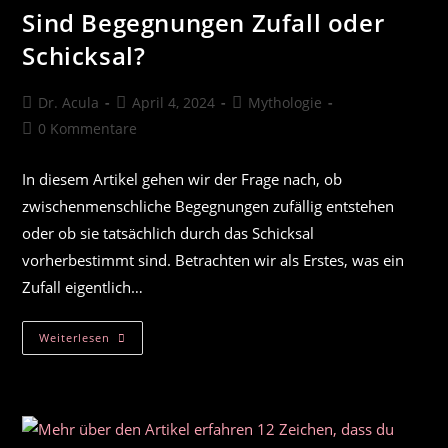
Sind Begegnungen Zufall oder
Schicksal?
Beitrags-
Beitrag
Beitrags-
Dr. Acula
April 4, 2024
Mythologie
Autor:
veröffentlicht:
Kategorie:
Beitrags-
0 Kommentare
Kommentare:
In diesem Artikel gehen wir der Frage nach, ob
zwischenmenschliche Begegnungen zufällig entstehen
oder ob sie tatsächlich durch das Schicksal
vorherbestimmt sind. Betrachten wir als Erstes, was ein
Zufall eigentlich…
Sind
Weiterlesen
Begegnungen
Zufall
Oder
Schicksal?