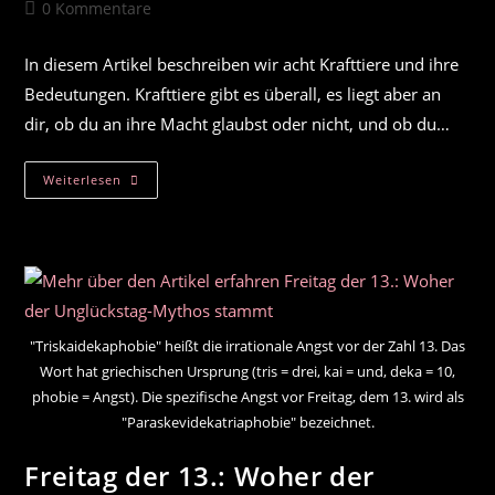
Autor:
veröffentlicht:
Kategorie:
Beitrags-
0 Kommentare
Kommentare:
In diesem Artikel beschreiben wir acht Krafttiere und ihre
Bedeutungen. Krafttiere gibt es überall, es liegt aber an
dir, ob du an ihre Macht glaubst oder nicht, und ob du…
8
Weiterlesen
Krafttiere
Und
Ihre
Bedeutungen
"Triskaidekaphobie" heißt die irrationale Angst vor der Zahl 13. Das
Wort hat griechischen Ursprung (tris = drei, kai = und, deka = 10,
phobie = Angst). Die spezifische Angst vor Freitag, dem 13. wird als
"Paraskevidekatriaphobie" bezeichnet.
Freitag der 13.: Woher der