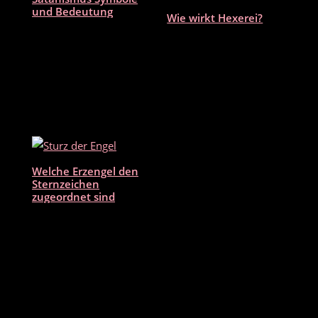
o
und Bedeutung
Wie wirkt Hexerei?
k
Welche Erzengel den
Sternzeichen
zugeordnet sind