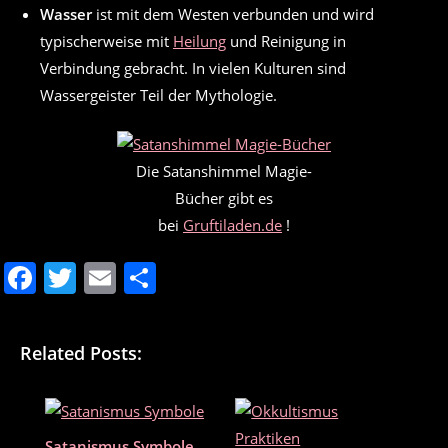
Wasser
ist mit dem Westen verbunden und wird
typischerweise mit
Heilung
und Reinigung in
Verbindung gebracht. In vielen Kulturen sind
Wassergeister Teil der Mythologie.
Die Satanshimmel Magie-
Bücher gibt es
bei
Gruftiladen.de
!
F
T
E
T
a
w
m
ei
c
itt
ai
le
Related Posts:
e
er
l
n
b
o
Satanismus Symbole