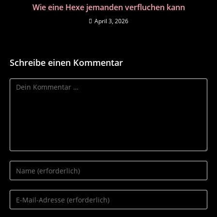
Wie eine Hexe jemanden verfluchen kann
April 3, 2026
Schreibe einen Kommentar
Kommentar
Gib
deinen
Namen
Gib
oder
deine
Benutzernamen