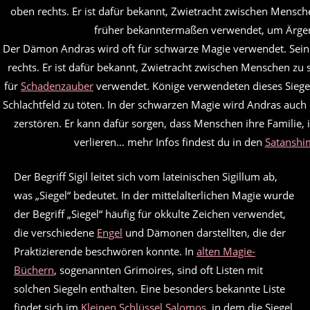
Der Dämon Andras wird oft für schwarze Magie verwendet. Sein 
rechts. Er ist dafür bekannt, Zwietracht zwischen Menschen zu
für
Schadenzauber
verwendet. Könige verwendeten dieses Siege
Schlachtfeld zu töten. In der schwarzen Magie wird Andras auc
zerstören. Er kann dafür sorgen, dass Menschen ihre Familie, i
verlieren… mehr Infos findest du in den
Satanshi
Der Begriff Sigil leitet sich vom lateinischen Sigillum ab,
was „Siegel“ bedeutet. In der mittelalterlichen Magie wurde
der Begriff „Siegel“ häufig für okkulte Zeichen verwendet,
die verschiedene
Engel
und Dämonen darstellten, die der
Praktizierende beschwören konnte. In
alten Magie-
Büchern
, sogenannten Grimoires, sind oft Listen mit
solchen Siegeln enthalten. Eine besonders bekannte Liste
findet sich im
Kleinen Schlüssel Salomos
, in dem die Siegel