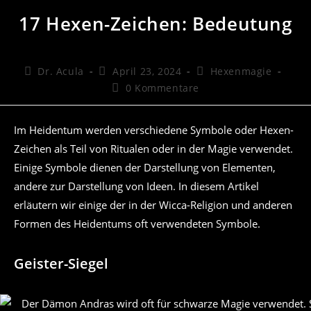
17 Hexen-Zeichen: Bedeutung
Beitrags-
Beitrag
Beitrags-
Dr. Acula
April 23, 2024
Hexenmagie
Autor:
veröffentlicht:
Kategorie:
Beitrags-
0 Kommentare
Kommentare:
Im Heidentum werden verschiedene Symbole oder Hexen-
Zeichen als Teil von Ritualen oder in der Magie verwendet.
Einige Symbole dienen der Darstellung von Elementen,
andere zur Darstellung von Ideen. In diesem Artikel
erläutern wir einige der in der Wicca-Religion und anderen
Formen des Heidentums oft verwendeten Symbole.
Geister-Siegel