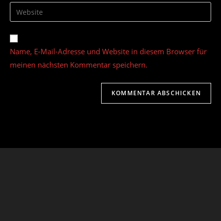
E-
Gib
zum
Mail-
deine
Kommentieren
Adresse
Website-
ein
zum
URL
Name, E-Mail-Adresse und Website in diesem Browser für
Kommentieren
ein
ein
meinen nächsten Kommentar speichern.
(optional)