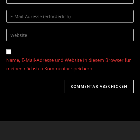
deinen
Namen
Gib
oder
deine
Benutzernamen
E-
Gib
zum
Mail-
deine
Kommentieren
Adresse
Website-
ein
zum
URL
Name, E-Mail-Adresse und Website in diesem Browser für
Kommentieren
ein
ein
meinen nächsten Kommentar speichern.
(optional)