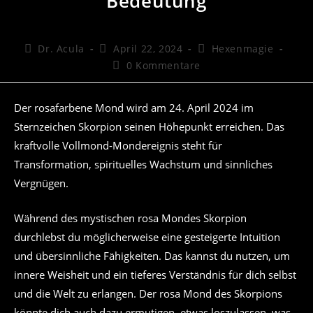
Bedeutung
Beitrags-
Beitrag
Beitrags-
Dr. Acula
April 22, 2024
Hexenmagie
Autor:
veröffentlicht:
Kategorie:
Beitrags-
0 Kommentare
Kommentare:
Der rosafarbene Mond wird am 24. April 2024 im
Sternzeichen Skorpion seinen Höhepunkt erreichen. Das
kraftvolle Vollmond-Mondereignis steht für
Transformation, spirituelles Wachstum und sinnliches
Vergnügen.
Während des mystischen rosa Mondes Skorpion
durchlebst du möglicherweise eine gesteigerte Intuition
und übersinnliche Fähigkeiten. Das kannst du nutzen, um
innere Weisheit und ein tieferes Verständnis für dich selbst
und die Welt zu erlangen. Der rosa Mond des Skorpions
könnte dich auch dazu ermutigen, etwas loszulassen, was