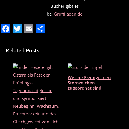
Bücher gibt es
bei
Gruftiladen.de
F
T
E
T
a
w
m
ei
c
itt
ai
le
Related Posts:
e
er
l
n
b
o
Welche Erzengel den
o
Sternzeichen
zugeordnet sind
k