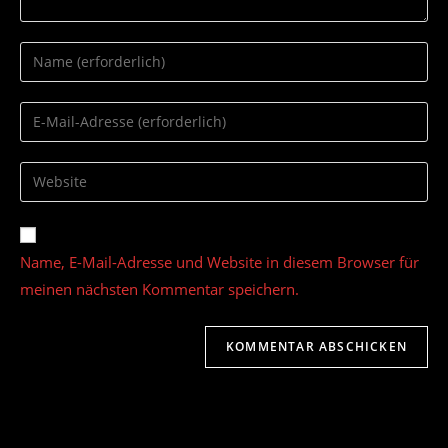
Gib
deinen
Namen
Gib
oder
deine
Benutzernamen
E-
Gib
zum
Mail-
deine
Kommentieren
Adresse
Website-
ein
zum
URL
Name, E-Mail-Adresse und Website in diesem Browser für
Kommentieren
ein
ein
meinen nächsten Kommentar speichern.
(optional)