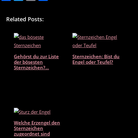
a
w
m
ei
c
itt
ai
le
Related Posts:
e
er
l
n
b
o
o
Gehörst du zur Liste
Sternzeichen: Bist du
k
der bösesten
Engel oder Teufel?
Sternzeichen?…
Welche Erzengel den
Sternzeichen
zugeordnet sind