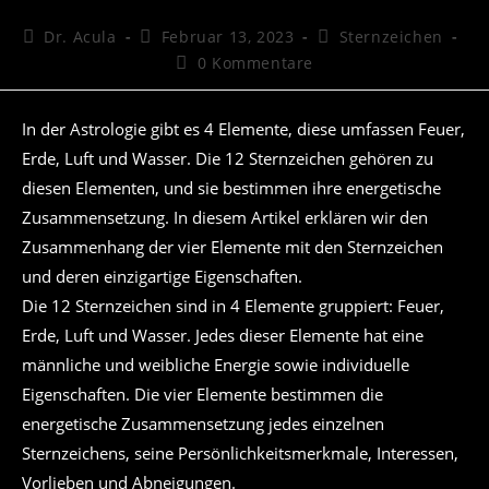
Beitrags-
Beitrag
Beitrags-
Dr. Acula
Februar 13, 2023
Sternzeichen
Autor:
veröffentlicht:
Kategorie:
Beitrags-
0 Kommentare
Kommentare:
In der Astrologie gibt es 4 Elemente, diese umfassen Feuer,
Erde, Luft und Wasser. Die 12 Sternzeichen gehören zu
diesen Elementen, und sie bestimmen ihre energetische
Zusammensetzung. In diesem Artikel erklären wir den
Zusammenhang der vier Elemente mit den Sternzeichen
und deren einzigartige Eigenschaften.
Die 12 Sternzeichen sind in 4 Elemente gruppiert: Feuer,
Erde, Luft und Wasser. Jedes dieser Elemente hat eine
männliche und weibliche Energie sowie individuelle
Eigenschaften. Die vier Elemente bestimmen die
energetische Zusammensetzung jedes einzelnen
Sternzeichens, seine Persönlichkeitsmerkmale, Interessen,
Vorlieben und Abneigungen.