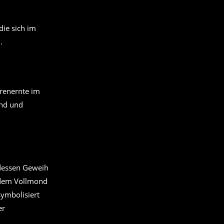
ie sich im
.
renernte im
ond und
 dessen Geweih
 dem Vollmond
ymbolisiert
er