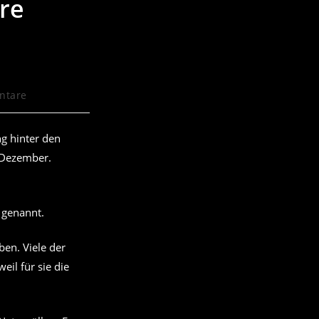
re
ntare
:
g hinter den
 Dezember.
 genannt.
en. Viele der
il für sie die