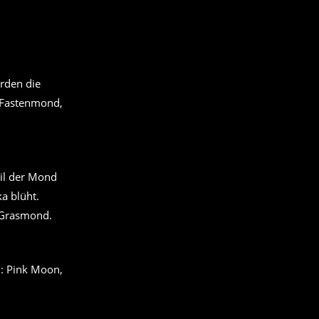
rden die
 Fastenmond,
eil der Mond
a blüht.
 Grasmond.
: Pink Moon,