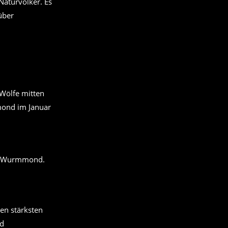
aturvölker. Es
über
n
Wölfe mitten
mond im Januar
d, Wurmmond.
en stärksten
nd