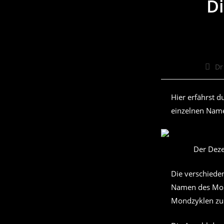
D
Beitr
Dr
Autor
Hier erfährst 
einzelnen Nam
Der Deze
Die verschiede
Namen des Mond
Mondzyklen zur