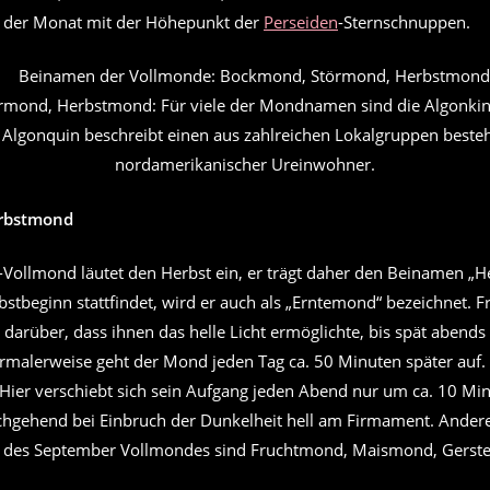
h der Monat mit der Höhepunkt der
Perseiden
-Sternschnuppen.
mond, Herbstmond: Für viele der Mondnamen sind die Algonkin 
 Algonquin beschreibt einen aus zahlreichen Lokalgruppen bes
nordamerikanischer Ureinwohner.
rbstmond
Vollmond läutet den Herbst ein, er trägt daher den Beinamen „
bstbeginn stattfindet, wird er auch als „Erntemond“ bezeichnet. F
 darüber, dass ihnen das helle Licht ermöglichte, bis spät abends
rmalerweise geht der Mond jeden Tag ca. 50 Minuten später auf. 
Hier verschiebt sich sein Aufgang jeden Abend nur um ca. 10 Min
rchgehend bei Einbruch der Dunkelheit hell am Firmament. Ander
 des September Vollmondes sind Fruchtmond, Maismond, Gers