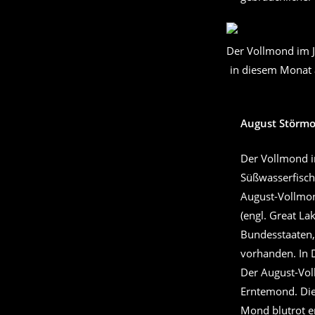
Der Vollmond im 
in diesem Monat
August Störm
Der Vollmond i
Süßwasserfisch
August-Vollmon
(engl. Great La
Bundesstaaten, 
vorhanden. In D
Der August-Vol
Erntemond. Di
Mond blutrot er