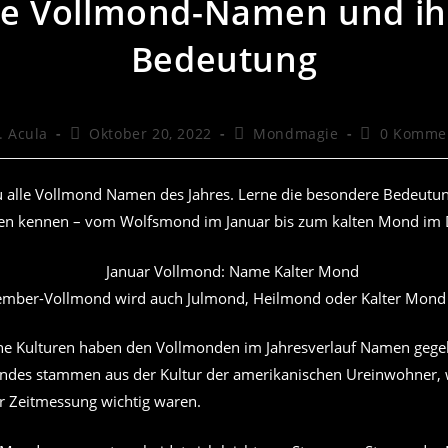
ie Vollmond-Namen und ih
Bedeutung
ags-
Beitrag
Beitrags-
Beitrags-
. Acula
Oktober 20, 2022
Mondmagie
0 Komme
:
veröffentlicht:
Kategorie:
Kommentare
du alle Vollmond Namen des Jahres. Lerne die besondere Bedeutun
en kennen – vom Wolfsmond im Januar bis zum kalten Mond im
mber-Vollmond wird auch Julmond, Heilmond oder Kalter Mond
ne Kulturen haben den Vollmonden im Jahresverlauf Namen gegeb
es stammen aus der Kultur der amerikanischen Ureinwohner, we
 Zeitmessung wichtig waren.