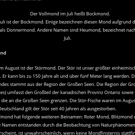
Juli ist der Bockmond. Einige bezeichnen diesen Mond aufgrund
 als Donnermond. Andere Namen sind Heumond, bezeichnet nach
Juli.
ond
m August ist der Störmond. Der Stör ist unser größter einheimisc
. Er kann bis zu 150 Jahre alt und über fünf Meter lang werden.
des stammt aus der Region der Großen Seen. Die Region der Gr
kes) umfasst den Großteil der kanadischen Provinz Ontario sowie 
die an die Großen Seen grenzen. Die Stör-Fische waren im August
eutschland gilt der Stör seit 40 Jahren als ausgestorben.
lmond hat folgende weiteren Beinamen: Roter Mond, Blitzmond 
e Namen entstanden durch die Beobachtung von Naturphänomen
scheint, ist unwahrscheinlich, wenn keine Mondfinsternis stattfi