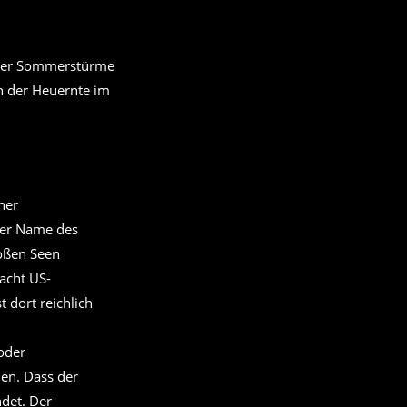
 der Sommerstürme
 der Heuernte im
her
 Der Name des
oßen Seen
acht US-
 dort reichlich
oder
en. Dass der
ndet. Der