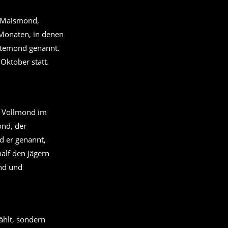
 Maismond,
Monaten, in denen
ntemond genannt.
 Oktober statt.
r Vollmond im
ond, der
 er genannt,
alf den Jägern
nd und
hlt, sondern