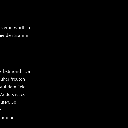
verantwortlich.
tehenden Stamm
Herbstmond“. Da
rüher freuten
 auf dem Feld
Anders ist es
uten. So
e
tenmond.