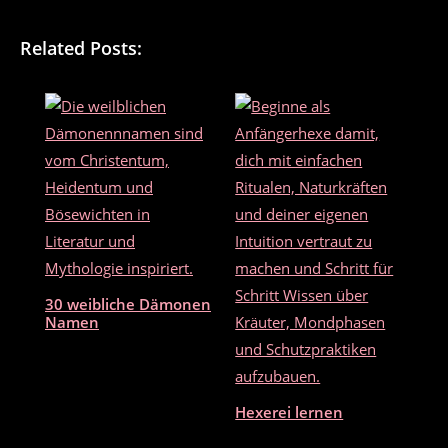
a
w
m
ei
c
itt
ai
le
Related Posts:
e
er
l
n
b
o
o
k
30 weibliche Dämonen
Namen
Hexerei lernen