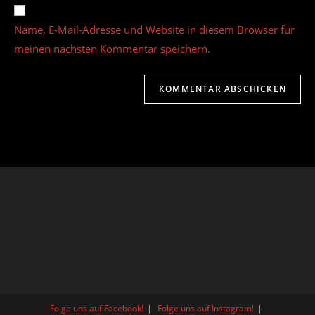
Website-
ein
zum
URL
Name, E-Mail-Adresse und Website in diesem Browser für
Kommentieren
ein
ein
meinen nächsten Kommentar speichern.
(optional)
Folge uns auf Facebook!
Folge uns auf Instagram!