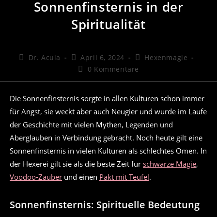
Sonnenfinsternis in der
Spiritualität
Beitrags-
Beitrag
Beitrags-
Dr. Acula
April 6, 2024
Hexenmagie
Autor:
veröffentlicht:
Kategorie:
Beitrags-
0 Kommentare
Kommentare:
Die Sonnenfinsternis sorgte in allen Kulturen schon immer
für Angst, sie weckt aber auch Neugier und wurde im Laufe
der Geschichte mit vielen Mythen, Legenden und
Aberglauben in Verbindung gebracht. Noch heute gilt eine
Sonnenfinsternis in vielen Kulturen als schlechtes Omen. In
der Hexerei gilt sie als die beste Zeit für
schwarze Magie
,
Voodoo-Zauber
und einen
Pakt mit Teufel
.
Sonnenfinsternis: Spirituelle Bedeutung