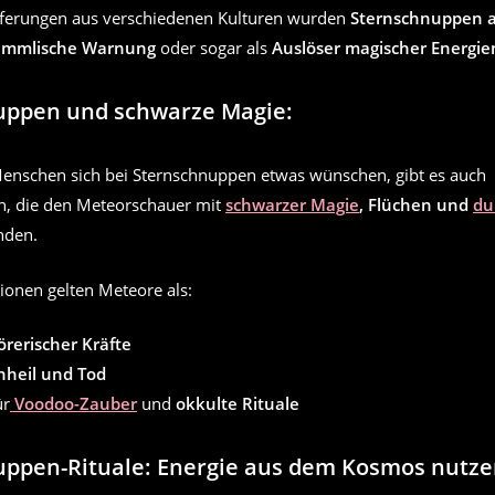
ieferungen aus verschiedenen Kulturen wurden
Sternschnuppen a
immlische Warnung
oder sogar als
Auslöser magischer Energie
uppen und schwarze Magie:
enschen sich bei Sternschnuppen etwas wünschen, gibt es auch
n, die den Meteorschauer mit
schwarzer Magie
, Flüchen und
du
nden.
tionen gelten Meteore als:
örerischer Kräfte
nheil und Tod
ür
Voodoo-Zauber
und
okkulte Rituale
uppen-Rituale: Energie aus dem Kosmos nutz