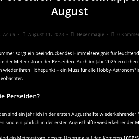
August
ags-
Beitrag
Beitrags-
Beitrags-
. Acula
August 11, 2023
Hexenmagie
0 Komme
r:
veröffentlicht:
Kategorie:
Kommentare
Sommer sorgt ein beeindruckendes Himmelsereignis für leuchten
en: der Meteorstrom der
Perseiden
. Auch im Jahr 2025 erreichen
 wieder ihren Höhepunkt – ein Muss für alle Hobby-Astronom*
eobachter.
ie Perseiden?
en sind ein jährlich in der ersten Augusthälfte wiederkehrender 
sind ein Meteorstrom, dessen Ursprung auf den Kometen
109P/S