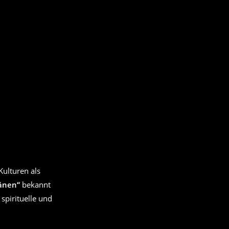
Kulturen als
änen“
bekannt
spirituelle und