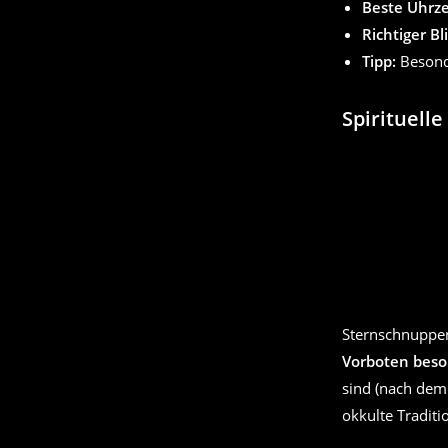
Beste Uhrze
Richtiger Bl
Tipp:
Besond
Spirituell
Sternschnuppen 
Vorboten beso
sind (nach dem 
okkulte Tradit