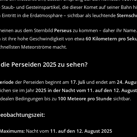
 Staub- und Gesteinspartikel, die dieser Komet auf seiner Bahn hi
Eintritt in die Erdatmosphäre – sichtbar als leuchtende
Sternsc
heinen aus dem Sternbild
Perseus
zu kommen – daher ihr Name.
h ist ihre hohe Geschwindigkeit von etwa
60 Kilometern pro Sek
chnellsten Meteorströme macht.
die Perseiden 2025 zu sehen?
periode
der Perseiden beginnt am
17. Juli
und endet am
24. Augu
ichen sie im Jahr
2025 in der Nacht vom 11. auf den 12. August
 idealen Bedingungen bis zu
100 Meteore pro Stunde
sichtbar.
Beobachtungszeit:
 Maximums:
Nacht vom
11. auf den 12. August 2025