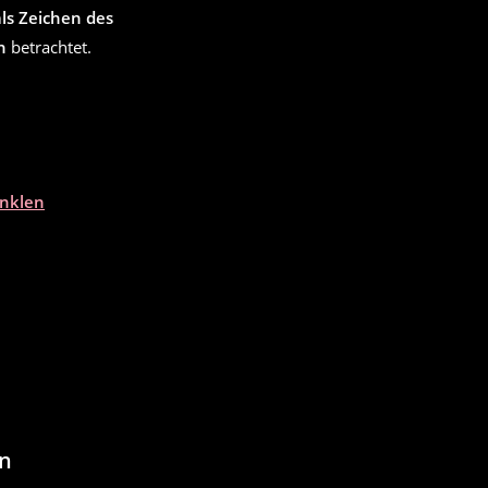
ls Zeichen des
n
betrachtet.
nklen
en