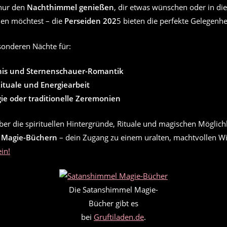
nur den
Nachthimmel genießen
, dir etwas wünschen oder in di
en möchtest – die
Perseiden 202
5 bieten die perfekte Gelegenhe
sonderen Nächte für:
nis und Sternenschauer-Romantik
Rituale und Energiearbeit
e oder traditionelle Zeremonien
er die spirituellen Hintergründe, Rituale und magischen Möglich
 Magie-Büchern
– dein Zugang zu einem uralten, machtvollen W
ein!
Die Satanshimmel Magie-
Bücher gibt es
bei
Gruftiladen.de
.