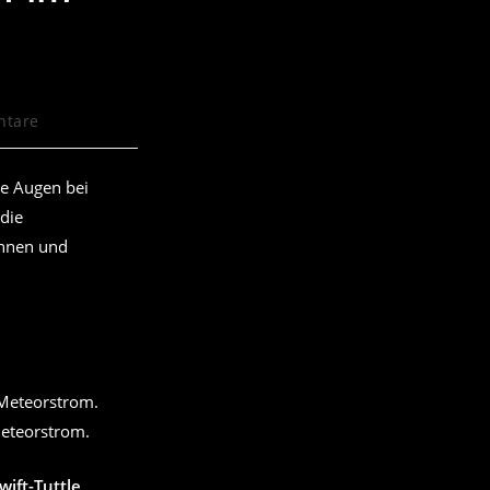
ntare
:
de Augen bei
 die
innen und
Meteorstrom.
wift-Tuttle