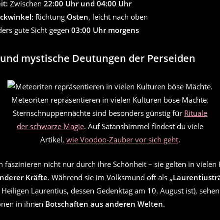
it:
Zwischen
22:00 Uhr und 04:00 Uhr
ickwinkel:
Richtung
Osten
, leicht nach oben
ers gute Sicht gegen
03:00 Uhr morgens
e und mystische Deutungen der Perseiden
Meteoriten repräsentieren in vielen Kulturen böse Mächte.
Sternschnuppennächte sind besonders günstig für
Rituale
der schwarze Magie
. Auf Satanshimmel findest du viele
Artikel,
wie Voodoo-Zauber vor sich geht
.
faszinieren nicht nur durch ihre Schönheit – sie gelten in vielen 
nderer Kräfte
. Während sie im Volksmund oft als
„Laurentiustr
Heiligen Laurentius, dessen Gedenktag am 10. August ist), sehen 
ionen in ihnen
Botschaften aus anderen Welten
.