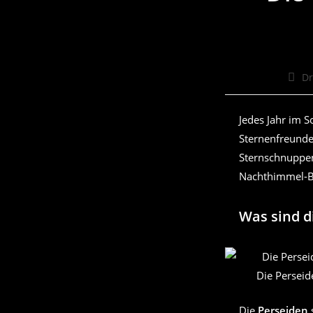
Beitr
Dr
Auto
Jedes Jahr im 
Sternenfreund
Sternschnuppen
Nachthimmel-B
Was sind d
Die Perseid
Die
Perseiden