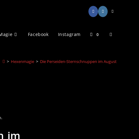
Magie
Facebook
Instagram
Website-
0
Suche
>
Hexenmagie
>
Die Perseiden-Sternschnuppen im August
umschalten
n.
n im