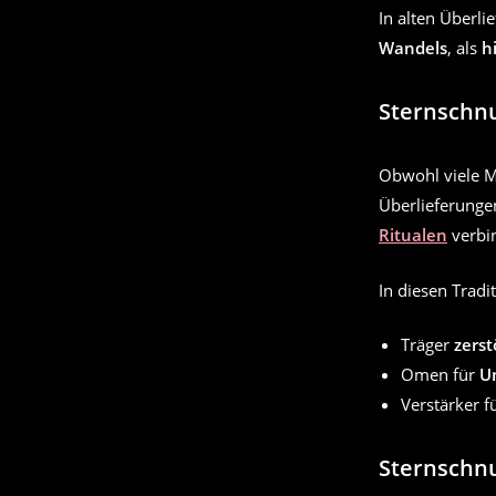
In alten Überl
Wandels
, als
h
Sternschn
Obwohl viele M
Überlieferunge
Ritualen
verbi
In diesen Tradi
Träger
zerst
Omen für
U
Verstärker f
Sternschn