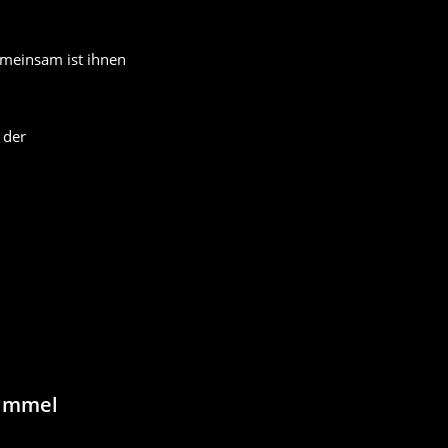
emeinsam ist ihnen
 der
himmel