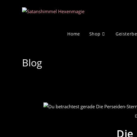
Zum
Inhalt
springen
Home
Shop
Geisterb
Blog
D
Die