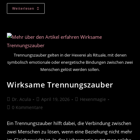
Schwarze
Weiterlesen
Magie
Fluch
Loswerden
Trennungszauber gelten in der Hexerei als Rituale, mit denen
symbolisch emotionale oder energetische Bindungen zwischen zwei
Menschen gelöst werden sollen.
Wirksame Trennungszauber
Beitrags-
Beitrag
Beitrags-
Dr. Acula
April 19, 2026
Hexenmagie
Autor:
veröffentlicht:
Kategorie:
Beitrags-
0 Kommentare
Kommentare:
Ein Trennungszauber hilft dabei, die Verbindung zwischen
zwei Menschen zu lösen, wenn eine Beziehung nicht mehr