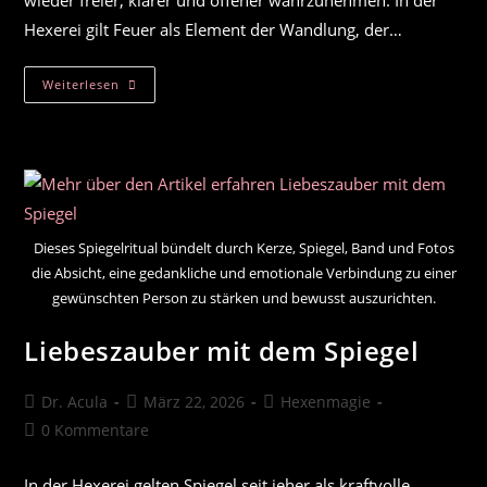
wieder freier, klarer und offener wahrzunehmen. In der
Hexerei gilt Feuer als Element der Wandlung, der…
Feuerzauber
Weiterlesen
Zum
Entfernen
Von
Hindernissen
Dieses Spiegelritual bündelt durch Kerze, Spiegel, Band und Fotos
die Absicht, eine gedankliche und emotionale Verbindung zu einer
gewünschten Person zu stärken und bewusst auszurichten.
Liebeszauber mit dem Spiegel
Beitrags-
Beitrag
Beitrags-
Dr. Acula
März 22, 2026
Hexenmagie
Autor:
veröffentlicht:
Kategorie:
Beitrags-
0 Kommentare
Kommentare:
In der Hexerei gelten Spiegel seit jeher als kraftvolle