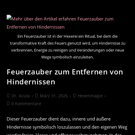
7
Methoden
Für
Einzelpraktizierende
Ein Feuerzauber ist in der Hexerei ein Ritual, bei dem die
transformative Kraft des Feuers genutzt wird, um Hindernisse zu
verbrennen, Energie zu reinigen und Veränderungen oder neue
Wege symbolisch einzuleiten.
Feuerzauber zum Entfernen von
Hindernissen
Beitrags-
Beitrag
Beitrags-
Dr. Acula
März 31, 2026
Hexenmagie
Autor:
veröffentlicht:
Kategorie:
Beitrags-
0 Kommentare
Kommentare:
Dieser Feuerzauber dient dazu, innere und äußere
Hindernisse symbolisch loszulassen und den eigenen Weg