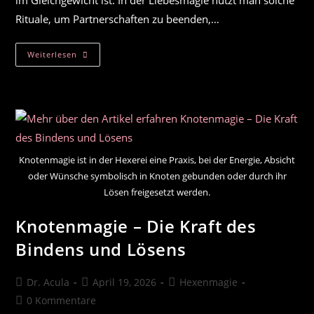
im Gleichgewicht ist. In der Liebesmagie nutzt man solche
Rituale, um Partnerschaften zu beenden,…
Wirksame
Weiterlesen
Trennungszauber
Knotenmagie ist in der Hexerei eine Praxis, bei der Energie, Absicht
oder Wünsche symbolisch in Knoten gebunden oder durch ihr
Lösen freigesetzt werden.
Knotenmagie – Die Kraft des
Bindens und Lösens
Beitrags-
Beitrag
Beitrags-
Dr. Acula
April 19, 2026
Hexenmagie
Autor:
veröffentlicht:
Kategorie:
Beitrags-
0 Kommentare