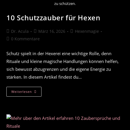
zu schützen.
10 Schutzzauber für Hexen
Beitrags-
Beitrag
Beitrags-
Dr. Acula
März 16, 2026
Hexenmagie
Autor:
veröffentlicht:
Kategorie:
Beitrags-
0 Kommentare
Kommentare:
Schutz spielt in der Hexerei eine wichtige Rolle, denn
Rituale und kleine magische Handlungen können helfen,
sich bewusst abzugrenzen und die eigene Energie zu
stärken. In diesem Artikel findest du…
10
Weiterlesen
Schutzzauber
Für
Hexen