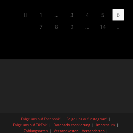
1
…
3
4
5
6
Zur vorherigen Seite
7
8
9
…
14
Zur näc
Folge uns auf Facebook!
Folge uns auf Instagram!
Folge uns auf TikTok!
Datenschutzerklärung
Impressum
Zahlungsarten
Versandkosten – Versandarten