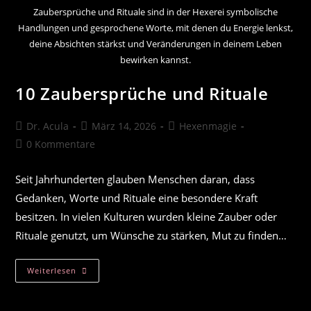
Zaubersprüche und Rituale sind in der Hexerei symbolische
Handlungen und gesprochene Worte, mit denen du Energie lenkst,
deine Absichten stärkst und Veränderungen in deinem Leben
bewirken kannst.
10 Zaubersprüche und Rituale
Beitrags-
Beitrag
Beitrags-
Dr. Acula
März 14, 2026
Hexenmagie
Autor:
veröffentlicht:
Kategorie:
Beitrags-
0 Kommentare
Kommentare:
Seit Jahrhunderten glauben Menschen daran, dass
Gedanken, Worte und Rituale eine besondere Kraft
besitzen. In vielen Kulturen wurden kleine Zauber oder
Rituale genutzt, um Wünsche zu stärken, Mut zu finden…
10
Weiterlesen
Zaubersprüche
Und
Rituale