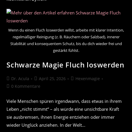
Wenn du einen Fluch loswerden willst, arbeite mit klarer Intention,
regelmäßiger Reinigung (z. B. Räuchern oder Salzbad), innerer
Stabilität und konsequentem Schutz, bis du dich wieder frei und
gestärkt fühlst.
Schwarze Magie Fluch loswerden
Beitrags-
Beitrag
Beitrags-
Dr. Acula
April 25, 2026
Hexenmagie
Autor:
veröffentlicht:
Kategorie:
Beitrags-
0 Kommentare
Kommentare:
Viele Menschen spüren irgendwann, dass etwas in ihrem
Leben „nicht stimmt“ – als würde eine unsichtbare Kraft
sie ausbremsen, ihnen Energie entziehen oder immer
wieder Unglück anziehen. In der Welt…