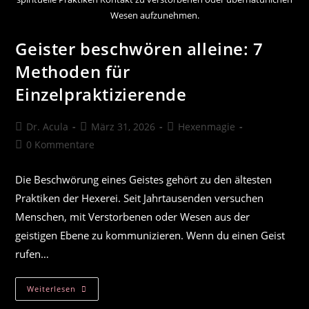
Wesen aufzunehmen.
Geister beschwören alleine: 7
Methoden für
Einzelpraktizierende
Beitrags-
Beitrag
Beitrags-
Dr. Acula
März 31, 2026
Hexenmagie
Autor:
veröffentlicht:
Kategorie:
Beitrags-
0 Kommentare
Kommentare:
Die Beschwörung eines Geistes gehört zu den ältesten
Praktiken der Hexerei. Seit Jahrtausenden versuchen
Menschen, mit Verstorbenen oder Wesen aus der
geistigen Ebene zu kommunizieren. Wenn du einen Geist
rufen…
Geister
Weiterlesen
Beschwören
Alleine: