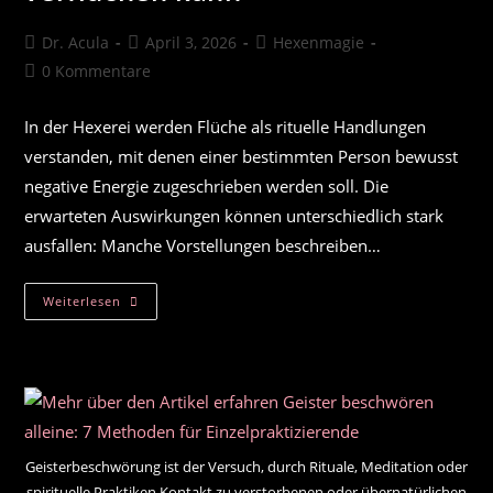
Beitrags-
Beitrag
Beitrags-
Dr. Acula
April 3, 2026
Hexenmagie
Autor:
veröffentlicht:
Kategorie:
Beitrags-
0 Kommentare
Kommentare:
In der Hexerei werden Flüche als rituelle Handlungen
verstanden, mit denen einer bestimmten Person bewusst
negative Energie zugeschrieben werden soll. Die
erwarteten Auswirkungen können unterschiedlich stark
ausfallen: Manche Vorstellungen beschreiben…
Wie
Weiterlesen
Eine
Hexe
Jemanden
Verfluchen
Kann
Geisterbeschwörung ist der Versuch, durch Rituale, Meditation oder
spirituelle Praktiken Kontakt zu verstorbenen oder übernatürlichen