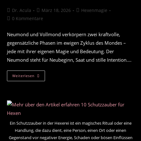
Beitrags-
Beitrag
Beitrags-
Dr. Acula
März 18, 2026
Hexenmagie
Autor:
veröffentlicht:
Kategorie:
Beitrags-
0 Kommentare
Kommentare:
Neumond und Vollmond verkörpern zwei kraftvolle,
gegensätzliche Phasen im ewigen Zyklus des Mondes –
jede mit ihrer eigenen Magie und Bedeutung. Der
Neumond steht für Neubeginn, Saat und stille Intention.…
Neumond
Weiterlesen
&
Vollmond
–
Unterschied
In
Der
Hexerei
Ein Schutzzauber in der Hexerei ist ein magisches Ritual oder eine
Handlung, die dazu dient, eine Person, einen Ort oder einen
Gegenstand vor negativer Energie, Schaden oder bösen Einflüssen