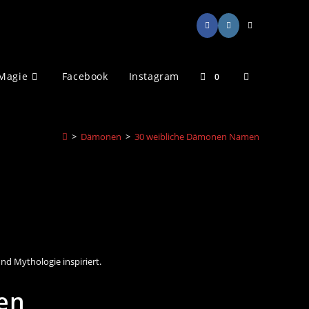
Website-
Magie
Facebook
Instagram
0
Suche
>
Dämonen
>
30 weibliche Dämonen Namen
umschalten
d Mythologie inspiriert.
en