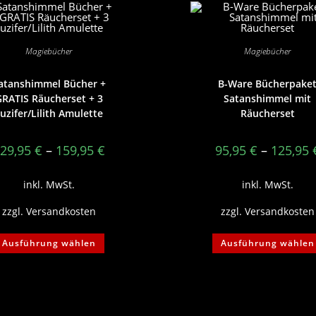
Magiebücher
Magiebücher
atanshimmel Bücher +
B-Ware Bücherpake
RATIS Räucherset + 3
Satanshimmel mit
uzifer/Lilith Amulette
Räucherset
29,95
€
–
159,95
€
95,95
€
–
125,95
inkl. MwSt.
inkl. MwSt.
zzgl.
Versandkosten
zzgl.
Versandkosten
Dieses
Ausführung wählen
Ausführung wählen
Produkt
weist
mehrere
Varianten
auf.
Die
Optionen