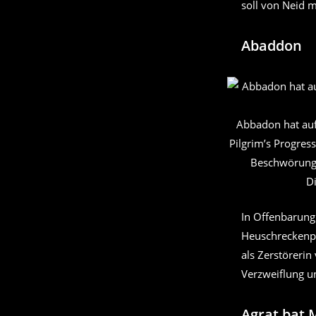
soll von Neid m
Abaddon
Abbadon hat auf
Pilgrim’s Progres
Beschwörung b
D
In Offenbarung
Heuschreckenpl
als Zerstöreri
Verzweiflung u
Agrat bat 