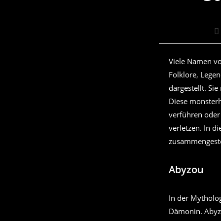
Be
Au
Viele Namen v
Folklore, Lege
dargestellt. Si
Diese monsterh
verführen oder 
verletzen. In 
zusammengeste
Abyzou
In der Mytholo
Dämonin. Abyzo