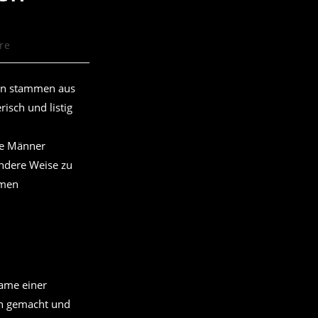
re
rn stammen aus
isch und listig
die Männer
andere Weise zu
amen
Name einer
ch gemacht und