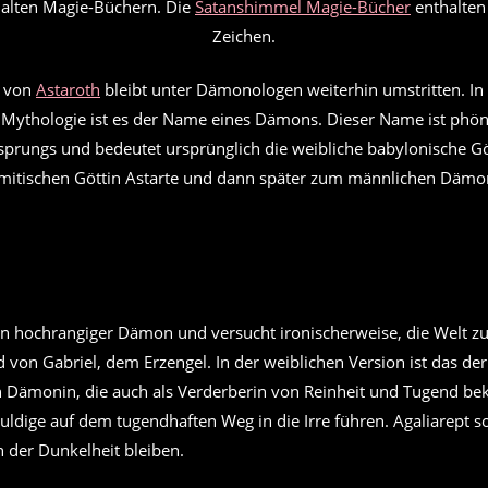
n alten Magie-Büchern. Die
Satanshimmel Magie-Bücher
enthalten 
Zeichen.
t von
Astaroth
bleibt unter Dämonologen weiterhin umstritten. In
n Mythologie ist es der Name eines Dämons. Dieser Name ist phön
prungs und bedeutet ursprünglich die weibliche babylonische Gött
emitischen Göttin Astarte und dann später zum männlichen Dämo
ein hochrangiger Dämon und versucht ironischerweise, die Welt zu r
 von Gabriel, dem Erzengel. In der weiblichen Version ist das de
 Dämonin, die auch als Verderberin von Reinheit und Tugend beka
ldige auf dem tugendhaften Weg in die Irre führen. Agaliarept so
n der Dunkelheit bleiben.