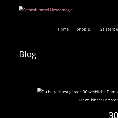
Zum
Inhalt
springen
Home
Shop
Geisterb
Blog
Die weilblichen Dämonen
3