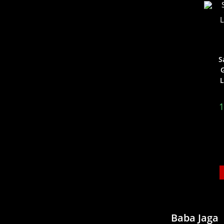
S
G
L
1
Baba Jaga