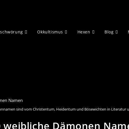
eschwörung
Okkultismus
Hexen
Blog
nnamen sind vom Christentum, Heidentum und Bösewichten in Literatur un
0 weibliche Dämonen Nam