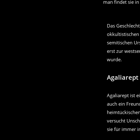
man findet sie i
Das Geschlech
okkultistische
semitischen Urs
erst zur wests
wurde.
Agaliarept
Agaliarept ist 
auch ein Freund
heimtückischen
versucht Unschu
sie für immer i