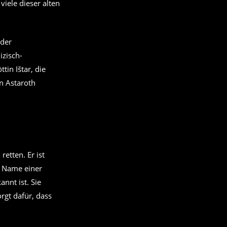
viele dieser alten
 der
izisch-
in Ištar, die
n Astaroth
etten. Er ist
r Name einer
nnt ist. Sie
rgt dafür, dass