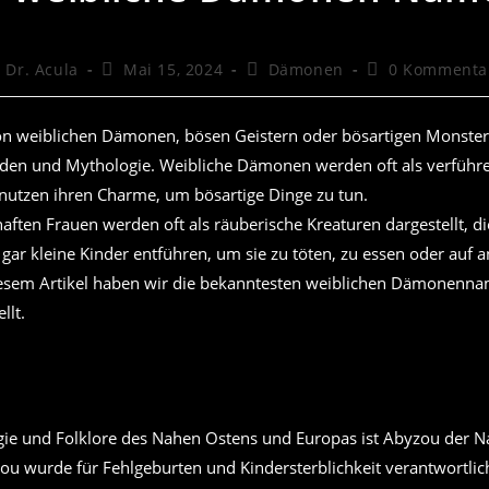
itrags-
Beitrag
Beitrags-
Beitrags-
Dr. Acula
Mai 15, 2024
Dämonen
0 Kommenta
tor:
veröffentlicht:
Kategorie:
Kommentare:
on weiblichen Dämonen, bösen Geistern oder bösartigen Monste
nden und Mythologie. Weibliche Dämonen werden oft als verführer
e nutzen ihren Charme, um bösartige Dinge zu tun.
aften Frauen werden oft als räuberische Kreaturen dargestellt, 
gar kleine Kinder entführen, um sie zu töten, zu essen oder auf 
diesem Artikel haben wir die bekanntesten weiblichen Dämonenn
llt.
gie und Folklore des Nahen Ostens und Europas ist Abyzou der 
u wurde für Fehlgeburten und Kindersterblichkeit verantwortli