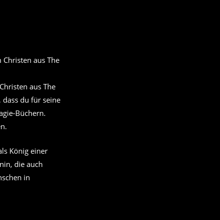
Christen aus The
 dass du für seine
Magie-Büchern.
en.
ls König einer
in, die auch
nschen in