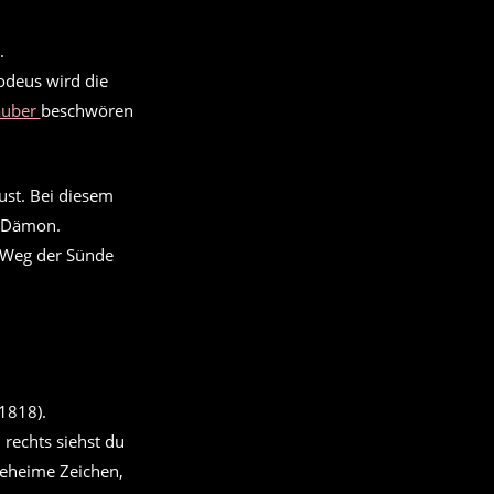
deus wird die
auber
beschwören
st. Bei diesem
n Dämon.
n Weg der Sünde
rechts siehst du
geheime Zeichen,