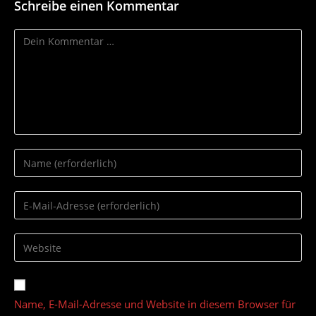
Schreibe einen Kommentar
Kommentar
Gib
deinen
Namen
Gib
oder
deine
Benutzernamen
E-
Gib
zum
Mail-
deine
Kommentieren
Adresse
Website-
ein
zum
URL
Name, E-Mail-Adresse und Website in diesem Browser für
Kommentieren
ein