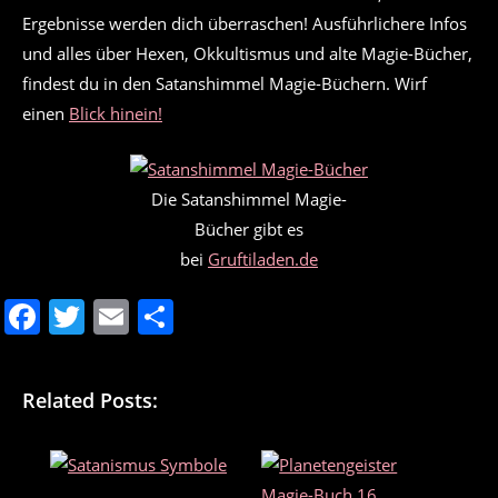
Ergebnisse werden dich überraschen! Ausführlichere Infos
und alles über Hexen, Okkultismus und alte Magie-Bücher,
findest du in den Satanshimmel Magie-Büchern. Wirf
einen
Blick hinein!
Die Satanshimmel Magie-
Bücher gibt es
bei
Gruftiladen.de
F
T
E
T
a
w
m
ei
c
itt
ai
le
Related Posts:
e
er
l
n
b
o