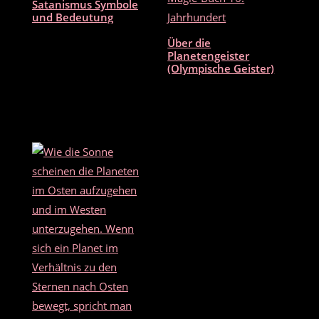
Satanismus Symbole
o
und Bedeutung
k
Über die
Planetengeister
(Olympische Geister)