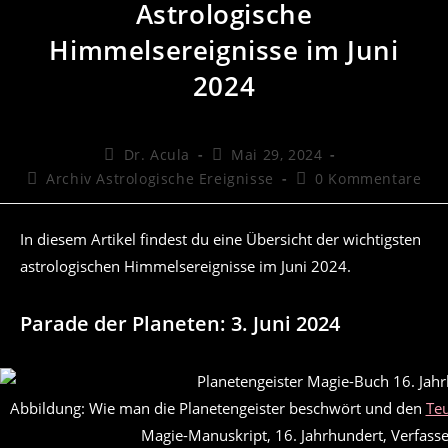
Astrologische
Himmelsereignisse im Juni
2024
Beitrags-
Beitrag
Dr. Acula
Mai 29, 2024
Autor:
veröffentlicht:
Beitrags-
Beitrags-
Archiv Astrologische Ereignisse
0 Kommentare
Kategorie:
Kommentare:
In diesem Artikel findest du eine Übersicht der wichtigsten
astrologischen Himmelsereignisse im Juni 2024.
Parade der Planeten: 3. Juni 2024
Abbildung: Wie man die Planetengeister beschwört und den
Teu
Magie-Manuskript, 16. Jahrhundert, Verfasse